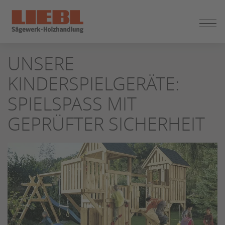
ZUM
UNSERE
SEITENINHALT
SPRINGEN
KINDERSPIELGERÄTE:
SPIELSPASS MIT G
EPRÜFTER SICHERHEIT